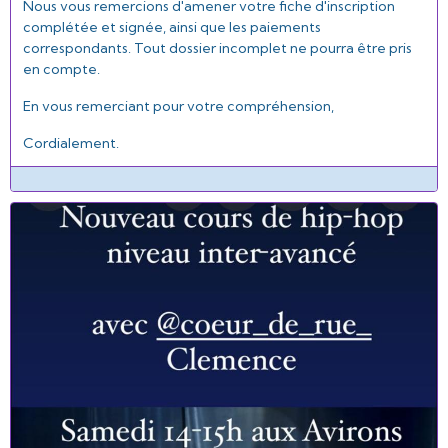
Nous vous remercions d'amener votre fiche d'inscription
complétée et signée, ainsi que les paiements
correspondants. Tout dossier incomplet ne pourra être pris
en compte.
En vous remerciant pour votre compréhension,
Cordialement.