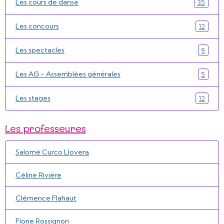
Les cours de danse
35
Les concours
12
Les spectacles
9
Les AG - Assemblées générales
5
Les stages
12
Les professeures
Salomé Curco Llovera
Céline Rivière
Clémence Flahaut
Florie Rossignon