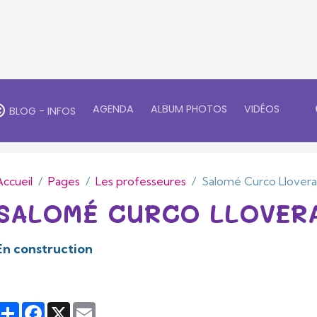
AGENDA
ALBUM PHOTOS
VIDÉOS
BLOG - INFOS
Accueil
Pages
Les professeures
Salomé Curco Llover
SALOMÉ CURCO LLOVER
En construction
Partager
Facebook
X
Email