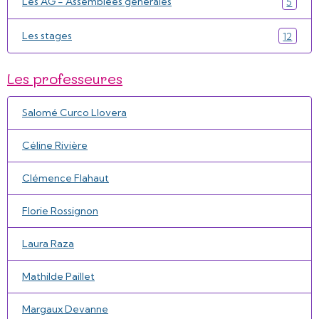
Les AG - Assemblées générales
5
Les stages
12
Les professeures
Salomé Curco Llovera
Céline Rivière
Clémence Flahaut
Florie Rossignon
Laura Raza
Mathilde Paillet
Margaux Devanne