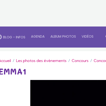
AGENDA
ALBUM PHOTOS
VIDÉOS
BLOG - INFOS
Accueil
Les photos des évènements
Concours
Concou
EMMA1