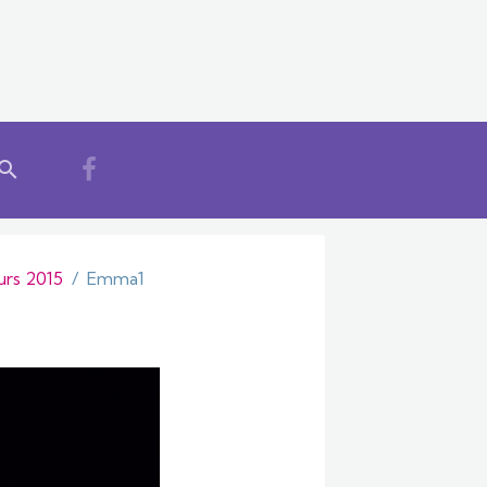
rs 2015
Emma1