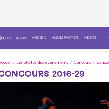
AGENDA
ALBUM PHOTOS
VIDÉOS
BLOG - INFOS
Accueil
Les photos des évènements
Concours
Concou
CONCOURS 2016-29