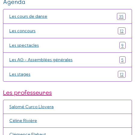
Agenda
Les cours de danse
35
Les concours
12
Les spectacles
9
Les AG - Assemblées générales
5
Les stages
12
Les professeures
Salomé Curco Llovera
Céline Rivière
Clémence Flahaut