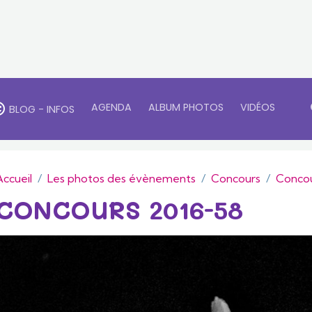
AGENDA
ALBUM PHOTOS
VIDÉOS
BLOG - INFOS
Accueil
Les photos des évènements
Concours
Concou
CONCOURS 2016-58