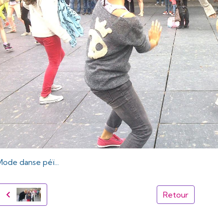
Mode danse péï...
Retour