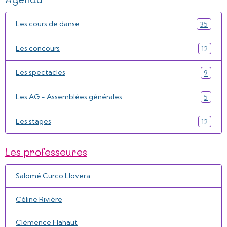
Les cours de danse
35
Les concours
12
Les spectacles
9
Les AG - Assemblées générales
5
Les stages
12
Les professeures
Salomé Curco Llovera
Céline Rivière
Clémence Flahaut