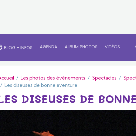
AGENDA
ALBUM PHOTOS
VIDÉOS
BLOG - INFOS
Accueil
Les photos des évènements
Spectacles
Spect
Les diseuses de bonne aventure
LES DISEUSES DE BONN