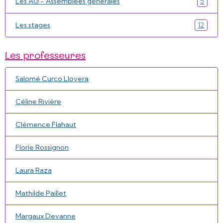
Les AG - Assemblées générales
5
Les stages
12
Les professeures
Salomé Curco Llovera
Céline Rivière
Clémence Flahaut
Florie Rossignon
Laura Raza
Mathilde Paillet
Margaux Devanne