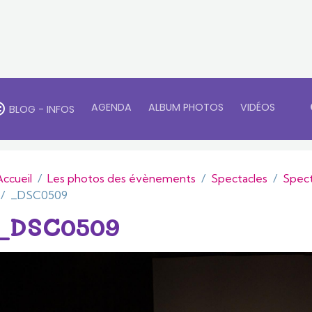
AGENDA
ALBUM PHOTOS
VIDÉOS
BLOG - INFOS
Accueil
Les photos des évènements
Spectacles
Spect
_DSC0509
_DSC0509