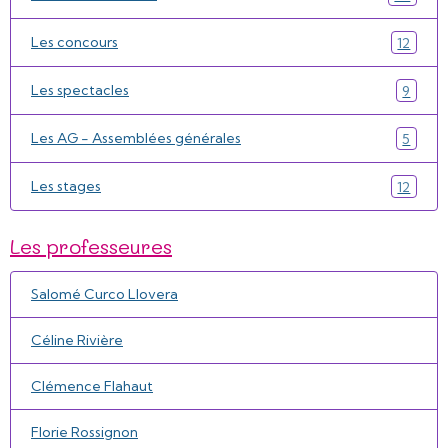
Les concours
12
Les spectacles
9
Les AG - Assemblées générales
5
Les stages
12
Les professeures
Salomé Curco Llovera
Céline Rivière
Clémence Flahaut
Florie Rossignon