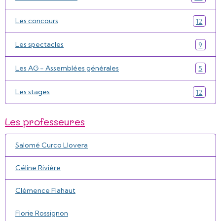
Les concours
12
Les spectacles
9
Les AG - Assemblées générales
5
Les stages
12
Les professeures
Salomé Curco Llovera
Céline Rivière
Clémence Flahaut
Florie Rossignon