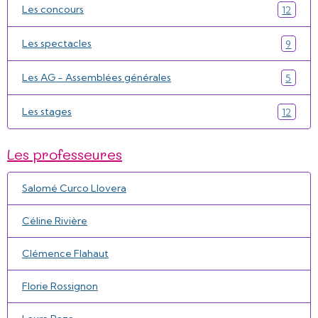
Les concours
12
Les spectacles
9
Les AG - Assemblées générales
5
Les stages
12
Les professeures
Salomé Curco Llovera
Céline Rivière
Clémence Flahaut
Florie Rossignon